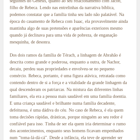
seguintes do Gênesis, quanto ao seu relacionamento com Jacob,
filho de Rebeca. Lendo nas entrelinhas da narrativa bíblica,
podemos constatar que a família tinha seu lado não palatável. Na
época do casamento de Rebeca com Isaac, ela provavelmente ainda
mantinha algo de suas pretensões e aparências exteriores mesmo
quando já declinava para uma vida de pobreza, de enganação
mesquinha, de desonra.
Dos dois ramos da família de Térach, a linhagem de Abrahão é
descrita como grande e poderosa, enquanto a outra, de Nachor,
decaiu, perdeu suas propriedades e envolveu-se no pequeno
comércio. Rebeca, portanto, é uma figura atávica, retratada como
contendo dentro de si a força e a vitalidade da grande linhagem da
qual descenderam os patriarcas. Na mistura das diferentes linhas
familiares, ela era a pessoa mais saudável em uma família doentia.
E uma criança saudável e brilhante numa família decadente,
defeituosa, é uma dádiva do céu. No caso de Rebeca, é ela quem
toma decisões rápidas, drásticas, porque ninguém ao seu redor é
confiável para isso. Tinha de ser ela quem iria determinar o rumo
dos acontecimentos, enquanto seus homens ficavam empenhados
num “toma-lá-dá-cá”. Desde a infância, ela teve de aprender ser