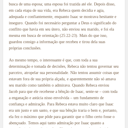
busca de uma esposa; uma esposa foi trazida até ele. Depois disso,
em cada etapa de sua vida, era Rebeca quem decidia e agia,
adequada e confiantemente, enquanto Isaac se mostrava hesitante e
inseguro. Quando foi necessário perguntar a Deus o significado do
conflito que havia em seu útero, não enviou seu marido, e foi ela
mesma em busca de orientação (25:22-23). Mais do que isso,
guardou consigo a informação que recebeu e tirou dela suas
próprias conclusões.
Ao mesmo tempo, o interessante é que, com toda a sua
determinação e tomada de decisões, Rebeca não tentou governar seu
parceiro, atropelar sua personalidade. Não tentou assumir coisas que
estavam fora de sua própria alçada, e aparentemente não só amava
seu marido como também o admirava. Quando Rebeca enviou
Jacob para que ele recebesse a bênção de Isaac, sente-se – com toda
a enganação e astúcia nisso envolvida – um fundamento de
confiança e admiração. Para Rebeca estava muito claro que Isaac
era um justo e um santo, e que sua bênção traria o bem e, portanto,
ela fez o máximo que pôde para garantir que o filho certo fosse o
abençoado. Temos aqui tanto admiração por Isaac quanto a