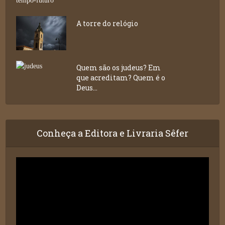
A torre do relógio
Quem são os judeus? Em
que acreditam? Quem é o
Deus...
Conheça a Editora e Livraria Sêfer