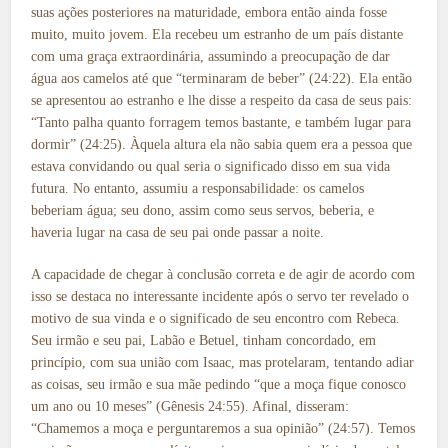
suas ações posteriores na maturidade, embora então ainda fosse
muito, muito jovem. Ela recebeu um estranho de um país distante
com uma graça extraordinária, assumindo a preocupação de dar
água aos camelos até que “terminaram de beber” (24:22). Ela então
se apresentou ao estranho e lhe disse a respeito da casa de seus pais:
“Tanto palha quanto forragem temos bastante, e também lugar para
dormir” (24:25). Àquela altura ela não sabia quem era a pessoa que
estava convidando ou qual seria o significado disso em sua vida
futura. No entanto, assumiu a responsabilidade: os camelos
beberiam água; seu dono, assim como seus servos, beberia, e
haveria lugar na casa de seu pai onde passar a noite.
A capacidade de chegar à conclusão correta e de agir de acordo com
isso se destaca no interessante incidente após o servo ter revelado o
motivo de sua vinda e o significado de seu encontro com Rebeca.
Seu irmão e seu pai, Labão e Betuel, tinham concordado, em
princípio, com sua união com Isaac, mas protelaram, tentando adiar
as coisas, seu irmão e sua mãe pedindo “que a moça fique conosco
um ano ou 10 meses” (Gênesis 24:55). Afinal, disseram:
“Chamemos a moça e perguntaremos a sua opinião” (24:57). Temos