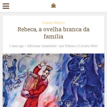
Estudos Bíblicos
Rebeca, a ovelha branca da
família
5 anos ago
Adicionar comentário
por
Editora e Livraria Sêfer