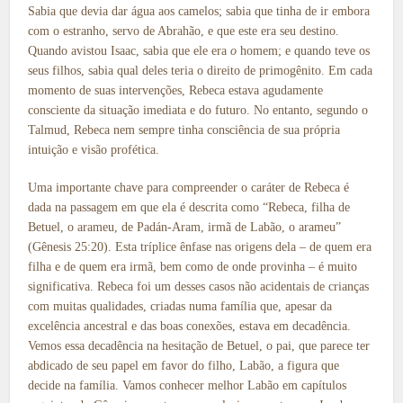
Sabia que devia dar água aos camelos; sabia que tinha de ir embora
com o estranho, servo de Abrahão, e que este era seu destino.
Quando avistou Isaac, sabia que ele era
o
homem; e quando teve os
seus filhos, sabia qual deles teria o direito de primogênito. Em cada
momento de suas intervenções, Rebeca estava agudamente
consciente da situação imediata e do futuro. No entanto, segundo o
Talmud, Rebeca nem sempre tinha consciência de sua própria
intuição e visão profética.
Uma importante chave para compreender o caráter de Rebeca é
dada na passagem em que ela é descrita como “Rebeca, filha de
Betuel, o arameu, de Padán-Aram, irmã de Labão, o arameu”
(Gênesis 25:20). Esta tríplice ênfase nas origens dela – de quem era
filha e de quem era irmã, bem como de onde provinha – é muito
significativa. Rebeca foi um desses casos não acidentais de crianças
com muitas qualidades, criadas numa família que, apesar da
excelência ancestral e das boas conexões, estava em decadência.
Vemos essa decadência na hesitação de Betuel, o pai, que parece ter
abdicado de seu papel em favor do filho, Labão, a figura que
decide na família. Vamos conhecer melhor Labão em capítulos