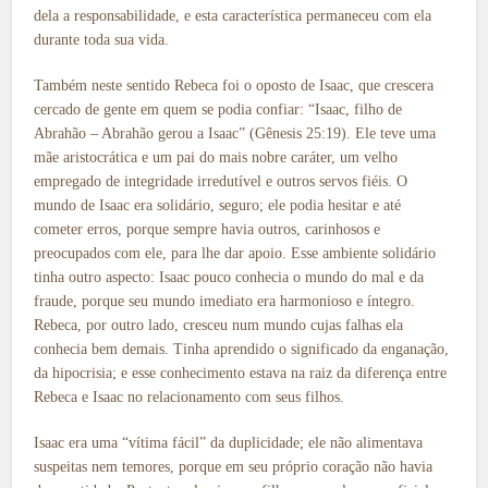
dela a responsabilidade, e esta característica permaneceu com ela
durante toda sua vida.
Também neste sentido Rebeca foi o oposto de Isaac, que crescera
cercado de gente em quem se podia confiar: “Isaac, filho de
Abrahão – Abrahão gerou a Isaac” (Gênesis 25:19). Ele teve uma
mãe aristocrática e um pai do mais nobre caráter, um velho
empregado de integridade irredutível e outros servos fiéis. O
mundo de Isaac era solidário, seguro; ele podia hesitar e até
cometer erros, porque sempre havia outros, carinhosos e
preocupados com ele, para lhe dar apoio. Esse ambiente solidário
tinha outro aspecto: Isaac pouco conhecia o mundo do mal e da
fraude, porque seu mundo imediato era harmonioso e íntegro.
Rebeca, por outro lado, cresceu num mundo cujas falhas ela
conhecia bem demais. Tinha aprendido o significado da enganação,
da hipocrisia; e esse conhecimento estava na raiz da diferença entre
Rebeca e Isaac no relacionamento com seus filhos.
Isaac era uma “vítima fácil” da duplicidade; ele não alimentava
suspeitas nem temores, porque em seu próprio coração não havia