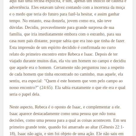
aqui não uma recusa explícita, e sim, apenas um indício de cautela e
advertência. Eles estavam talvez contando com a incerteza da moça
e o medo que teria do futuro para fazê-la hesitar, e assim ganhar
tempo. No entanto, essa donzela, jovem como era, não teve
dúvidas. Decidiu, provavelmente para grande surpresa de sua
família, que iria imediatamente embora com o estranho, para sua
casa num país distante, porque sabia que era isso que tinha de fazer.
Esta impressão de um espírito decidido é confirmada no curto
relato do primeiro encontro entre Rebeca e Isaac. Depois de ter
viajado durante muitos dias, ela viu um homem no campo e decidiu
que aquele era
o
homem. Certamente não perguntou isso a respeito
de cada homem que tinha encontrado no caminho, mas aquele, ela
sentiu, era especial: “Quem é este homem que vem pelo campo ao
nosso encontro?” (24:65). Ela sabia exatamente o que ele era e qual
seria o papel dela.
Neste aspecto, Rebeca é o oposto de Isaac, e complementar a ele.
Isaac aparece destacadamente como uma pessoa que
não
toma
decisões, como uma pessoa para a qual as coisas acontecem. Em seu
primeiro grande teste, quando foi amarrado ao altar (Gênesis 22:1-
18), Isaac não agiu, e sim foi objeto de uma ação. Ele não saiu em