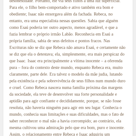
desonestidade. Portanto, ele via seus filhos a uma luz superficial.
Para ele, o filho bem-comportado e ativo também era bom e
obediente; Isaac não enxergava além da fachada. Rebeca, no
entanto, era uma especialista nessas questões. Sabia que alguém
como Esaú poderia ter outro aspecto, menos agradável, e que a
fazia lembrar o próprio irmão Labão. Reconhecia em Esaú a
própria família, sabia de seus defeitos e pontos fracos. Nas
Escrituras não se diz que Rebeca não amava Esaú, e certamente não
se diz que ela o detestava; ela, simplesmente, era mais perspicaz do
que Isaac. Isaac era principalmente a vítima inocente – a oferenda
pura – fora do contexto deste mundo, enquanto Rebeca era, muito
claramente, parte dele. Era talvez o modelo da mãe judia, lutando
pela existência e pela sobrevivência de seus filhos num mundo duro
e cruel. Como Rebeca nascera numa família próxima das margens
da sociedade, ela teve de desenvolver sua forte personalidade e
aptidão para agir confiante e decididamente, porque, se não fosse
resoluta, não haveria ninguém para agir em seu lugar. Conhecia o
mundo, conhecia suas limitações e suas dificuldades, mas o fato de
saber reconhecer o mal não a havia corrompido; ao contrário, ela
mesma cultivou uma admiração pelo que era bom, puro e inocente.
Assim, o relacionamento entre Rebeca e Isaac adquiriu um