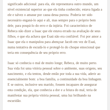
significado adicional: para ela, ele representava outro mundo, um
nível existencial superior ao que ela tinha conhecido; estava ligada a
ele e talvez o amasse por causa dessa pureza. Poderia ter sido
necessário enganá-lo aqui e ali, mas sempre para o próprio bem
dele, para poupá-lo do erro e da injúria. Foi característico de
Rebeca não dizer a Isaac que ele estava errado na avaliação de seus
filhos, e que ela achava que Esaú não era confiável. Foi por amor a
Isaac que ela o manipulou para abençoar Jacob em vez de Esaú,
numa tentativa de escudá-lo e protegê-lo do choque emocional que
teria em consequência de seu próprio erro.
Isaac só conhecia o mal de muito longe; Rebeca, de muito perto.
Sua vida foi uma vitória pessoal sobre o ambiente, suas origens, seu
nascimento, e ela tentou, desde então por toda a sua vida, aderir ao
essencialmente bom: a boa família, a continuidade da boa linhagem.
E se outros, inclusive seu marido, fossem incapazes de assegurar
esta condição, ela, que conhecia a dor e a feiura do mal, teria de
manifestar sua própria vitória pessoal, uma luz brilhando na
escuridão.