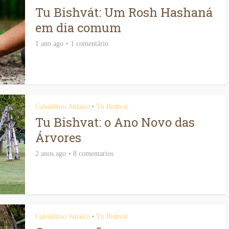
Tu Bishvát: Um Rosh Hashaná
em dia comum
1 ano ago
1 comentário
lismo do Chamêts
A torre do relógio
Calendário Judaico
Tu Bishvat
•
e da Matsá
Tu Bishvat: o Ano Novo das
Árvores
2 anos ago
8 comentarios
Calendário Judaico
Tu Bishvat
•