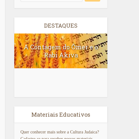
DESTAQUES
A Contagem do Ômer e o
Rabi Akiva
Ler A
Materiais Educativos
Quer conhecer mais sobre a Cultura Judaica?
Cadastre-se para receber nossos materiais