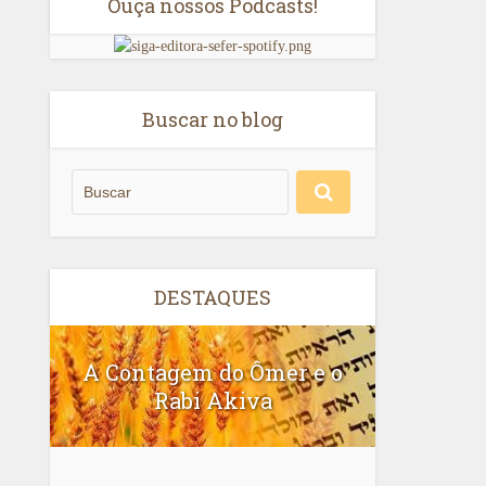
Ouça nossos Podcasts!
Buscar no blog
DESTAQUES
A Contagem do Ômer e o
Rabi Akiva
Ler A