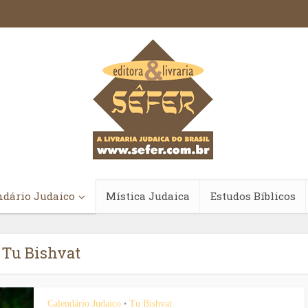
ndário Judaico
Mística Judaica
Estudos Bíblicos
Tu Bishvat
Calendário Judaico
Tu Bishvat
•