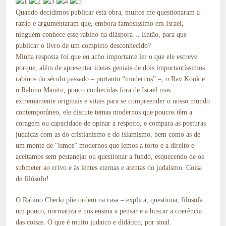
Quando decidimos publicar esta obra, muitos me questionaram a
razão e argumentaram que, embora famosíssimo em Israel,
ninguém conhece esse rabino na diáspora… Então, para que
publicar o livro de um completo desconhecido?
Minha resposta foi que eu acho importante ler o que ele escreve
porque, além de apresentar ideias geniais de dois importantíssimos
rabinos do século passado – portanto “modernos” –, o Rav Kook e
o Rabino Manitu, pouco conhecidas fora de Israel mas
extremamente originais e vitais para se compreender o nosso mundo
contemporâneo, ele discute temas modernos que poucos têm a
coragem ou capacidade de opinar a respeito, e compara as posturas
judaicas com as do cristianismo e do islamismo, bem como às de
um monte de “ismos” modernos que lemos a torto e a direito e
aceitamos sem pestanejar ou questionar a fundo, esquecendo de os
submeter ao crivo e às lentes eternas e atentas do judaísmo. Coisa
de filósofo!
O Rabino Cherki põe ordem na casa – explica, questiona, filosofa
um pouco, normatiza e nos ensina a pensar e a buscar a coerência
das coisas. O que é muito judaico e didático, por sinal.