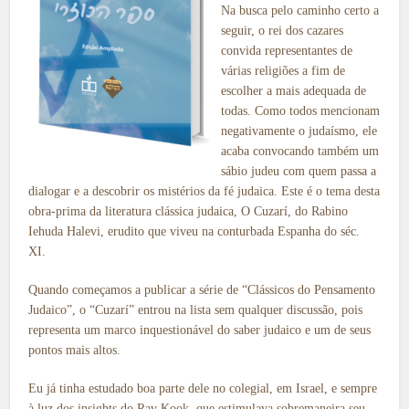
Na busca pelo caminho certo a
seguir, o rei dos cazares
convida representantes de
várias religiões a fim de
escolher a mais adequada de
todas. Como todos mencionam
negativamente o judaísmo, ele
acaba convocando também um
sábio judeu com quem passa a
dialogar e a descobrir os mistérios da fé judaica. Este é o tema desta
obra-prima da literatura clássica judaica, O Cuzarí, do Rabino
Iehuda Halevi, erudito que viveu na conturbada Espanha do séc.
XI.
Quando começamos a publicar a série de “Clássicos do Pensamento
Judaico”, o “Cuzarí” entrou na lista sem qualquer discussão, pois
representa um marco inquestionável do saber judaico e um de seus
pontos mais altos.
Eu já tinha estudado boa parte dele no colegial, em Israel, e sempre
à luz dos insights do Rav Kook, que estimulava sobremaneira seu