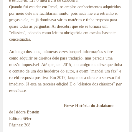
e estudá-lo. Era o meu livro de cabeceira.
Quando fui estudar em Israel, os amplos conhecimentos adquiridos
por meio dele me facilitaram muito, pois nada me era estranho e,
graças a ele, eu já dominava várias matérias e tinha resposta para
quase todas as perguntas. Aí descobri que ele se tornara um
“clássico”, adotado como leitura obrigatória em escolas bastante
conceituadas.
Ao longo dos anos, inúmeras vezes busquei informações sobre
como adquirir os direitos dele para tradução, mas parecia uma
missão impossível. Até que, em 2015, um amigo me disse que tinha
o contato de um dos herdeiros do autor, a quem “mandei um fax” e
recebi resposta positiva. Em 2017, lançamos a obra e o sucesso foi
imediato. Já está na terceira edição! É o “clássico dos clássicos”
par
excellence
.
Breve História do Judaísmo
de Isidore Epstein
Editora Sêfer
Páginas: 368