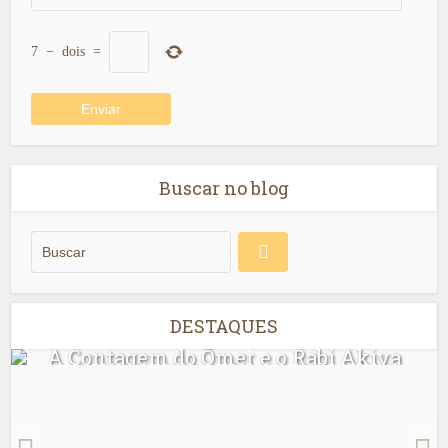
7
−
dois
=
Buscar no blog
DESTAQUES
A Contagem do Ômer e o Rabi Akiva