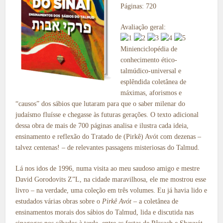
Páginas: 720
Avaliação geral:
Minienciclopédia de
conhecimento ético-
talmúdico-universal e
esplêndida coletânea de
máximas, aforismos e
“causos” dos sábios que lutaram para que o saber milenar do
judaísmo fluísse e chegasse às futuras gerações. O texto adicional
dessa obra de mais de 700 páginas analisa e ilustra cada ideia,
ensinamento e reflexão do Tratado de (Pirkê) Avót com dezenas –
talvez centenas! – de relevantes passagens misteriosas do Talmud.
Lá nos idos de 1996, numa visita ao meu saudoso amigo e mestre
David Gorodovits Z”L, na cidade maravilhosa, ele me mostrou esse
livro – na verdade, uma coleção em três volumes. Eu já havia lido e
estudados várias obras sobre o
Pirkê Avót
– a coletânea de
ensinamentos morais dos sábios do Talmud, lida e discutida nas