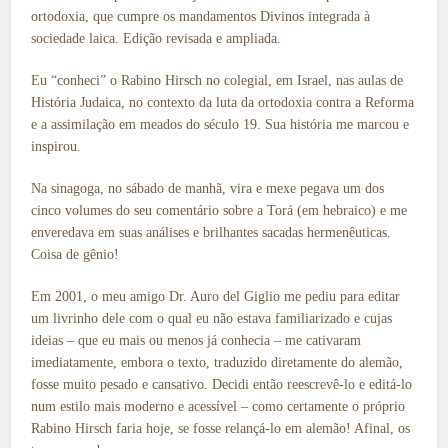
ortodoxia, que cumpre os mandamentos Divinos integrada à
sociedade laica. Edição revisada e ampliada.
Eu “conheci” o Rabino Hirsch no colegial, em Israel, nas aulas de
História Judaica, no contexto da luta da ortodoxia contra a Reforma
e a assimilação em meados do século 19. Sua história me marcou e
inspirou.
Na sinagoga, no sábado de manhã, vira e mexe pegava um dos
cinco volumes do seu comentário sobre a Torá (em hebraico) e me
enveredava em suas análises e brilhantes sacadas hermenêuticas.
Coisa de gênio!
Em 2001, o meu amigo Dr. Auro del Giglio me pediu para editar
um livrinho dele com o qual eu não estava familiarizado e cujas
ideias – que eu mais ou menos já conhecia – me cativaram
imediatamente, embora o texto, traduzido diretamente do alemão,
fosse muito pesado e cansativo. Decidi então reescrevê-lo e editá-lo
num estilo mais moderno e acessível – como certamente o próprio
Rabino Hirsch faria hoje, se fosse relançá-lo em alemão! Afinal, os