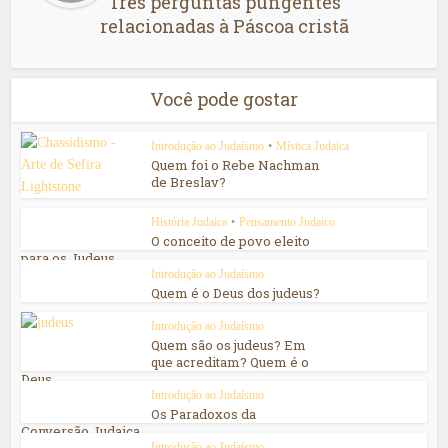
Três perguntas pungentes
relacionadas à Páscoa cristã
Você pode gostar
Introdução ao Judaísmo
•
Mística Judaica
Quem foi o Rebe Nachman
de Breslav?
História Judaica
•
Pensamento Judaico
O conceito de povo eleito
para os Judeus
Introdução ao Judaísmo
Quem é o Deus dos judeus?
Introdução ao Judaísmo
Quem são os judeus? Em
que acreditam? Quem é o
Deus...
Introdução ao Judaísmo
Os Paradoxos da
Conversão Judaica
Introdução ao Judaísmo