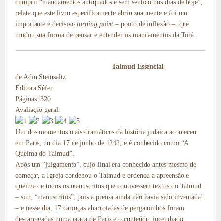
cumprir “mandamentos antiquados e sem sentido nos dias de hoje”,
relata que este livro especificamente abriu sua mente e foi um
importante e decisivo
turning point
– ponto de inflexão – que
mudou sua forma de pensar e entender os mandamentos da Torá.
Talmud Essencial
de Adin Steinsaltz
Editora Sêfer
Páginas: 320
Avaliação geral:
Um dos momentos mais dramáticos da história judaica aconteceu
em Paris, no dia 17 de junho de 1242, e é conhecido como “A
Queima do Talmud”.
Após um “julgamento”, cujo final era conhecido antes mesmo de
começar, a Igreja condenou o Talmud e ordenou a apreensão e
queima de todos os manuscritos que contivessem textos do Talmud
– sim, “manuscritos”, pois a prensa ainda não havia sido inventada!
– e nesse dia, 17 carroças abarrotadas de pergaminhos foram
descarregadas numa praça de Paris e o conteúdo, incendiado.