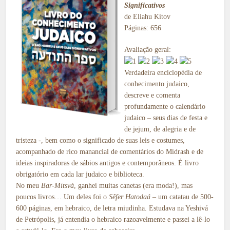
Significativos
de Eliahu Kitov
Páginas: 656
Avaliação geral:
Verdadeira enciclopédia de
conhecimento judaico,
descreve e comenta
profundamente o calendário
judaico – seus dias de festa e
de jejum, de alegria e de
tristeza -, bem como o significado de suas leis e costumes,
acompanhado de rico manancial de comentários do Midrash e de
ideias inspiradoras de sábios antigos e contemporâneos. É livro
obrigatório em cada lar judaico e biblioteca.
No meu
Bar-Mitsvá
, ganhei muitas canetas (era moda!), mas
poucos livros… Um deles foi o
Sêfer Hatodaá
– um catatau de 500-
600 páginas, em hebraico, de letra miudinha. Estudava na Yeshivá
de Petrópolis, já entendia o hebraico razoavelmente e passei a lê-lo