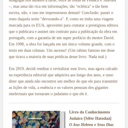
sinagogas nos sábados à tarde, entre as festas de Pêssach e Shavuót
–, mas uma tão rica em informações, tão “eclética” e tão bem
escrita, não, e isso me impressionou demais! Conclusão: passei o
resto daquela noite “devorando-a”. E como eu tinha uma viagem
marcada para os EUA, aproveitei para contatar a prestigiosa editora
que o publicara e assinei um contrato para a publicação da obra em
português, com a garantia de um super prefácio do mestre David.
Em 1998, a obra foi lançada em um único volume grande, com o
texto em duas colunas. Um sucesso! (Um rabino famoso me disse
que tirava a maioria de suas prédicas desse livro. Nada mal.)
Em 2019, decidi reeditar e revitalizar esse livro, mas agora calcado
na experiência editorial que adquirira aos longo dos anos, e ouso
dizer que ainda não encontrei um melhor do que ele para transmitir
as lições de vida, a essência e os valores pessoais dos gigantes
intelectuais que tornaram o judaísmo o que ele é.
Livro do Conhecimento
Judaico [Sêfer Hatodaá]
O Ano Hebreu e Seus Dias