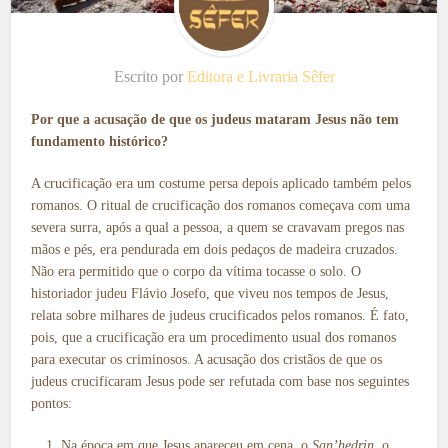
Escrito por
Editora e Livraria Sêfer
Por que a acusação de que os judeus mataram Jesus não tem
fundamento histórico?
A crucificação era um costume persa depois aplicado também pelos
romanos. O ritual de crucificação dos romanos começava com uma
severa surra, após a qual a pessoa, a quem se cravavam pregos nas
mãos e pés, era pendurada em dois pedaços de madeira cruzados.
Não era permitido que o corpo da vítima tocasse o solo. O
historiador judeu Flávio Josefo, que viveu nos tempos de Jesus,
relata sobre milhares de judeus crucificados pelos romanos. É fato,
pois, que a crucificação era um procedimento usual dos romanos
para executar os criminosos. A acusação dos cristãos de que os
judeus crucificaram Jesus pode ser refutada com base nos seguintes
pontos:
Na época em que Jesus apareceu em cena, o
San’hedrin
, o