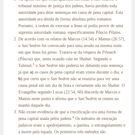
tribunal máximo de justiça dos judeus, havia perdido toda
autoridade para ditar sentenças em casos de pena capital. Esta
autoridade era detida de forma absoluta pelos romanos.
Portanto, a ordem de executar a Jesus só podia provir de uma
suprema autoridade romana, especificamente Pôncio Pilatos.
De acordo com os relatos de Marcos (14:54) e Mateus (26:57),
o
San’hedrin
foi convocado para uma sessão na mesma noite
em que Jesus foi preso. Tratava-se da véspera de
Pêssach
(Páscoa) que, nesta ocasião caiu no
Shabat
. Segundo o
3
Talmud,
o
San’hedrin
não poderia ter debatido esta sentença
já que
a)
os casos de pena capital eram vistos durante o dia, e
b)
por certo que o
San’hedrin
não se reuniria para ver uma
causa penal em um dia de festa e certamente não no
Shabat
. O
Evangelho segundo Lucas (22:54, 66) discorda de Marcos e
Mateus neste ponto e afirma que o
San’hedrin
se reuniu na
manhã daquele dia.
Não existe evidência de que a crucificação era uma forma de
4
pena capital usada pelos judeus.
Os métodos de execução
judaicos eram o apedrejamento, a queima, o estrangulamento e
a morte pela espada. Os primeiros três métodos são