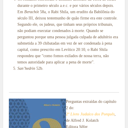
durante o primeiro século a.e.c. e por vários séculos depois.
Em
Berachót
58a, o Rabi Shila, um erudito da Babilônia do
século III, deixou testemunho de quão firme era este controle.
Segundo ele, os judeus, que tinham seus próprios tribunais,
não podiam executar condenados à morte. Quando se
perguntou porque uma pessoa julgada culpada de adultério era
submetida a 39 chibatadas em vez de ser condenada à pena
capital, como prescrito em Levítico 20:10, o Rabi Shila
respondeu que “como fomos exilados de nossa terra, não
temos autoridade para aplicar a pena de morte”.
San’hedrin
52b.
Perguntas extraídas do capítulo
2 do:
2º Livro Judaico dos Porquês
,
de Alfred J. Kolatch
Editora Sêfer