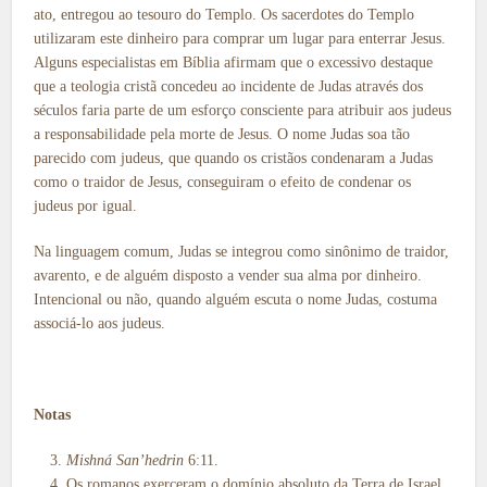
ato, entregou ao tesouro do Templo. Os sacerdotes do Templo
utilizaram este dinheiro para comprar um lugar para enterrar Jesus.
Alguns especialistas em Bíblia afirmam que o excessivo destaque
que a teologia cristã concedeu ao incidente de Judas através dos
séculos faria parte de um esforço consciente para atribuir aos judeus
a responsabilidade pela morte de Jesus. O nome Judas soa tão
parecido com judeus, que quando os cristãos condenaram a Judas
como o traidor de Jesus, conseguiram o efeito de condenar os
judeus por igual.
Na linguagem comum, Judas se integrou como sinônimo de traidor,
avarento, e de alguém disposto a vender sua alma por dinheiro.
Intencional ou não, quando alguém escuta o nome Judas, costuma
associá-lo aos judeus.
Notas
Mishná
San’hedrin
6:11.
Os romanos exerceram o domínio absoluto da Terra de Israel