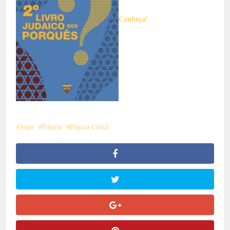
Conheça!
Jesus
Páscoa
Páscoa Cristã