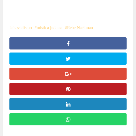
chassidismo
mística judaica
Rebe Nachman