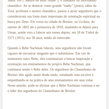
Shem Tov (“Mestre do Bom Nome”), o fundador do movimento
chassídico. Ao se destacar como grande “tsadic” (justo), sábio da
Torá, professor e mestre chassídico, passou a atrair seguidores que o
consideravam sua fonte mais importante de orientação espiritual na
busca por Deus. Ele viveu na cidade de Breslav, na Ucrânia, do
outono de 1802 até a primavera de 1810, mudando-se depois para
Uman, aonde veio a falecer seis meses depois, em 18 de Tishrê de
5571 (1811), aos 38 anos, sendo ali enterrado.
Quando o Rebe Nachman faleceu, seus seguidores não foram
capazes de encontrar ninguém que o substituísse. Em vez de
nomearem outro Rebe, eles continuaram a buscar inspiração e
orientação nos ensinamentos do próprio Rebe Nachman, que
continuou sendo o Rebe deles. Os seguidores do Chassidismo de
Breslav têm agido assim desde então, estudando seus escritos e
empenhando-se na prática de seus ensinamentos em suas vidas.
Nesse sentido, pode-se afirmar que o Rebe Nachman continua a ser
o líder dos seguidores do Chassidismo de Breslav.