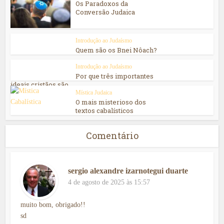
Os Paradoxos da
Conversão Judaica
Introdução ao Judaísmo
Quem são os Bnei Nôach?
Introdução ao Judaísmo
Por que três importantes
ideais cristãos são...
Mística Judaica
O mais misterioso dos
textos cabalísticos
Comentário
sergio alexandre izarnotegui duarte
4 de agosto de 2025 às 15:57
muito bom, obrigado!!
sd