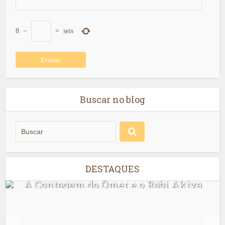
8
−
=
seis
Buscar no blog
DESTAQUES
Ler Avót até Shavuót