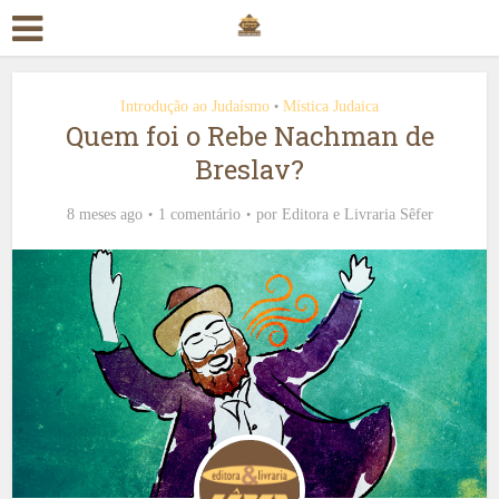
Introdução ao Judaísmo
Mística Judaica
•
Quem foi o Rebe Nachman de
Breslav?
8 meses ago
1 comentário
por
Editora e Livraria Sêfer