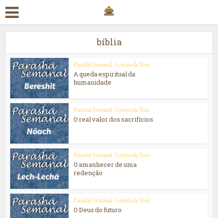
bíblia
Parashá Semanal - Leitura da Torá
A queda espiritual da
humanidade
Parashá Semanal - Leitura da Torá
O real valor dos sacrifícios
Parashá Semanal - Leitura da Torá
O amanhecer de uma
redenção
Parashá Semanal - Leitura da Torá
O Deus do futuro