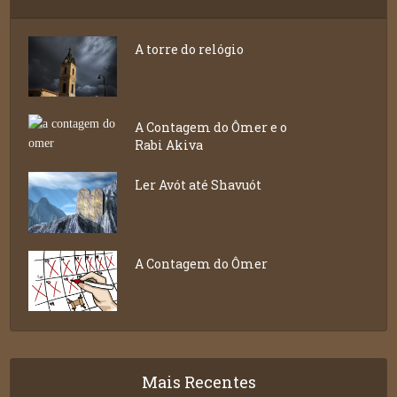
A torre do relógio
A Contagem do Ômer e o
Rabi Akiva
Ler Avót até Shavuót
A Contagem do Ômer
Mais Recentes