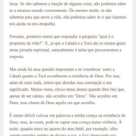
lavar. Se não sabemos a função de alguma coisa, não podemos saber
se a estamos usando corretamente. Do mesmo modo, se não
sabemos para que serve a vida, não podemos saber se o que fazemos
nos ajuda ou nos atrapalha.
Portanto, primeiro temos que responder à pergunta “qual é o
propósito da vida?”. E, já que a Cabalá e a Torá são os nossos guias
nessa jornada espiritual, naturalmente é nelas que procuraremos a
resposta.
Mas ainda há uma questão importante a se considerar: tanto a
Cabalá quanto a Torá reconhecem a existência de Deus. Por isso,
antes de mais nada, temos que abordar essa concepção e seu
significado. Muitas vezes, choco meus alunos quando lhes falo que,
apesar de ser rabino, não acredito em “Deus”. Não acredito em
Deus, mas
chamo
de Deus aquilo em que acredito.
É muito difícil colocar em palavras a minha crença na existência de
Deus, mas, às vezes, pode-se captar essa crença numa vivência. À
noite, quando entro no quarto do meu bebê, por exemplo, olho
aquele rostinho repleto de doçura e paz, e fico observando sua