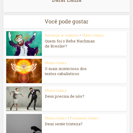
Você pode gostar
Introdução ao Judaísmo
•
Mística Judaica
Quem foi o Rebe Nachman
de Breslav?
Mística Judaica
O mais misterioso dos
textos cabalísticos
Mística Judaica
Deus precisa de nós?
Mística Judaica
•
Pensamento Judaico
Deus sente tristeza?