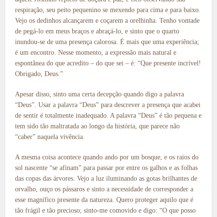
respiração, seu peito pequenino se mexendo para cima e para baixo.
Vejo os dedinhos alcançarem e coçarem a orelhinha. Tenho vontade
de pegá-lo em meus braços e abraçá-lo, e sinto que o quarto
inundou-se de uma presença calorosa. É mais que uma experiência;
é um encontro. Nesse momento, a expressão mais natural e
espontânea do que acredito – do que sei – é: “Que presente incrível!
Obrigado, Deus.”
Apesar disso, sinto uma certa decepção quando digo a palavra
“Deus”. Usar a palavra “Deus” para descrever a presença que acabei
de sentir é totalmente inadequado. A palavra “Deus” é tão pequena e
tem sido tão maltratada ao longo da história, que parece não
“caber” naquela vivência.
A mesma coisa acontece quando ando por um bosque, e os raios do
sol nascente “se afinam” para passar por entre os galhos e as folhas
das copas das árvores. Vejo a luz iluminando as gotas brilhantes de
orvalho, ouço os pássaros e sinto a necessidade de corresponder a
esse magnífico presente da natureza. Quero proteger aquilo que é
tão frágil e tão precioso; sinto-me comovido e digo: “O que posso