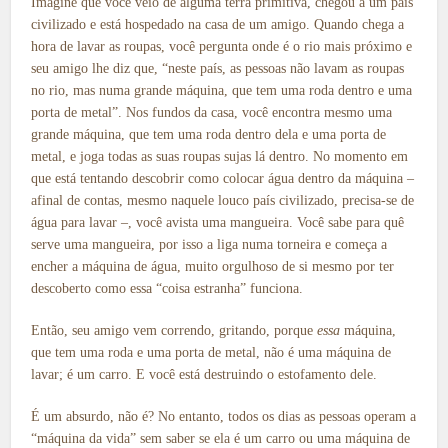
Imagine que você veio de alguma terra primitiva, chegou a um país
civilizado e está hospedado na casa de um amigo. Quando chega a
hora de lavar as roupas, você pergunta onde é o rio mais próximo e
seu amigo lhe diz que, “neste país, as pessoas não lavam as roupas
no rio, mas numa grande máquina, que tem uma roda dentro e uma
porta de metal”. Nos fundos da casa, você encontra mesmo uma
grande máquina, que tem uma roda dentro dela e uma porta de
metal, e joga todas as suas roupas sujas lá dentro. No momento em
que está tentando descobrir como colocar água dentro da máquina –
afinal de contas, mesmo naquele louco país civilizado, precisa-se de
água para lavar –, você avista uma mangueira. Você sabe para quê
serve uma mangueira, por isso a liga numa torneira e começa a
encher a máquina de água, muito orgulhoso de si mesmo por ter
descoberto como essa “coisa estranha” funciona.
Então, seu amigo vem correndo, gritando, porque
essa
máquina,
que tem uma roda e uma porta de metal, não é uma máquina de
lavar; é um carro. E você está destruindo o estofamento dele.
É um absurdo, não é? No entanto, todos os dias as pessoas operam a
“máquina da vida” sem saber se ela é um carro ou uma máquina de