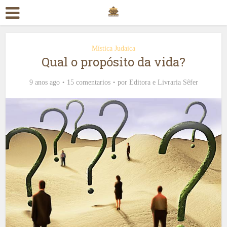
Mística Judaica
Qual o propósito da vida?
9 anos ago
15 comentarios
por
Editora e Livraria Sêfer