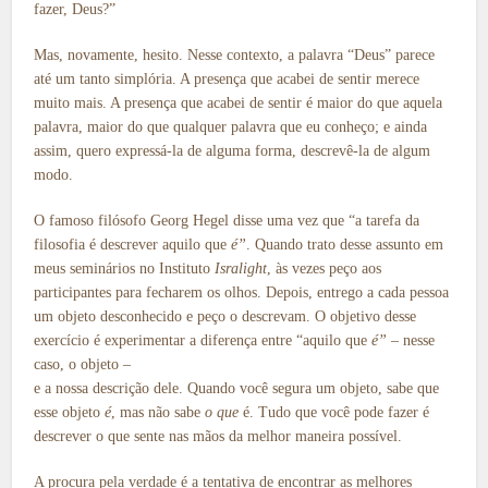
fazer, Deus?”
Mas, novamente, hesito. Nesse contexto, a palavra “Deus” parece
até um tanto simplória. A presença que acabei de sentir merece
muito mais. A presença que acabei de sentir é maior do que aquela
palavra, maior do que qualquer palavra que eu conheço; e ainda
assim, quero expressá-la de alguma forma, descrevê-la de algum
modo.
O famoso filósofo Georg Hegel disse uma vez que “a tarefa da
filosofia é descrever aquilo que
é”
. Quando trato desse assunto em
meus seminários no Instituto
Isralight
, às vezes peço aos
participantes para fecharem os olhos. Depois, entrego a cada pessoa
um objeto desconhecido e peço o descrevam. O objetivo desse
exercício é experimentar a diferença entre “aquilo que
é”
– nesse
caso, o objeto –
e a nossa descrição dele. Quando você segura um objeto, sabe que
esse objeto
é
, mas não sabe
o que
é. Tudo que você pode fazer é
descrever o que sente nas mãos da melhor maneira possível.
A procura pela verdade é a tentativa de encontrar as melhores