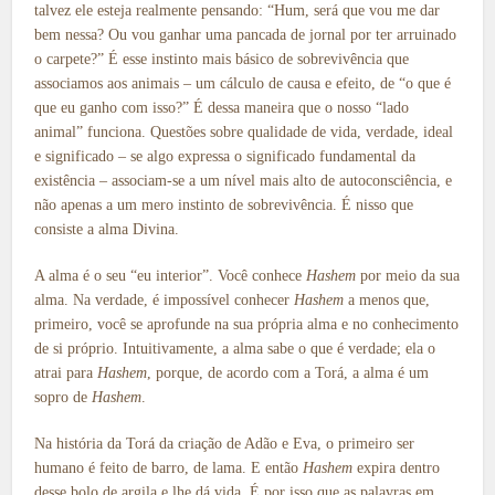
talvez ele esteja realmente pensando: “Hum, será que vou me dar
bem nessa? Ou vou ganhar uma pancada de jornal por ter arruinado
o carpete?” É esse instinto mais básico de sobrevivência que
associamos aos animais – um cálculo de causa e efeito, de “o que é
que eu ganho com isso?” É dessa maneira que o nosso “lado
animal” funciona. Questões sobre qualidade de vida, verdade, ideal
e significado – se algo expressa o significado fundamental da
existência – associam-se a um nível mais alto de autoconsciência, e
não apenas a um mero instinto de sobrevivência. É nisso que
consiste a alma Divina.
A alma é o seu “eu interior”. Você conhece
Hashem
por meio da sua
alma. Na verdade, é impossível conhecer
Hashem
a menos que,
primeiro, você se aprofunde na sua própria alma e no conhecimento
de si próprio. Intuitivamente, a alma sabe o que é verdade; ela o
atrai para
Hashem
, porque, de acordo com a Torá, a alma é um
sopro de
Hashem
.
Na história da Torá da criação de Adão e Eva, o primeiro ser
humano é feito de barro, de lama. E então
Hashem
expira dentro
desse bolo de argila e lhe dá vida. É por isso que as palavras em