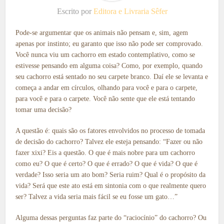
Escrito por
Editora e Livraria Sêfer
Pode-se argumentar que os animais não pensam e, sim, agem
apenas por instinto; eu garanto que isso não pode ser comprovado.
Você nunca viu um cachorro em estado contemplativo, como se
estivesse pensando em alguma coisa? Como, por exemplo, quando
seu cachorro está sentado no seu carpete branco. Daí ele se levanta e
começa a andar em círculos, olhando para você e para o carpete,
para você e para o carpete. Você não sente que ele está tentando
tomar uma decisão?
A questão é: quais são os fatores envolvidos no processo de tomada
de decisão do cachorro? Talvez ele esteja pensando: “Fazer ou não
fazer xixi? Eis a questão. O que é mais nobre para um cachorro
como eu? O que é certo? O que é errado? O que é vida? O que é
verdade? Isso seria um ato bom? Seria ruim? Qual é o propósito da
vida? Será que este ato está em sintonia com o que realmente quero
ser? Talvez a vida seria mais fácil se eu fosse um gato…”
Alguma dessas perguntas faz parte do “raciocínio” do cachorro? Ou