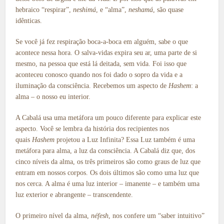
hebraico “respirar”,
neshimá
, e “alma”,
neshamá
, são quase
idênticas.
Se você já fez respiração boca-a-boca em alguém, sabe o que
acontece nessa hora. O salva-vidas expira seu ar, uma parte de si
mesmo, na pessoa que está lá deitada, sem vida. Foi isso que
aconteceu conosco quando nos foi dado o sopro da vida e a
iluminação da consciência. Recebemos um aspecto de
Hashem
: a
alma – o nosso eu interior.
A Cabalá usa uma metáfora um pouco diferente para explicar este
aspecto. Você se lembra da história dos recipientes nos
quais
Hashem
projetou a Luz Infinita? Essa Luz também é uma
metáfora para alma, a luz da consciência. A Cabalá diz que, dos
cinco níveis da alma, os três primeiros são como graus de luz que
entram em nossos corpos. Os dois últimos são como uma luz que
nos cerca. A alma é uma luz interior – imanente – e também uma
luz exterior e abrangente – transcendente.
O primeiro nível da alma,
néfesh
, nos confere um “saber intuitivo”