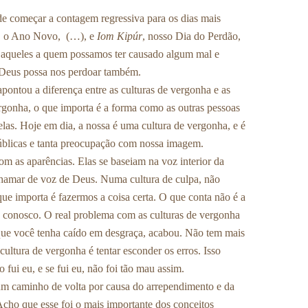
e começar a contagem regressiva para os dias mais
, o Ano Novo, (…), e
Iom Kipúr
, nosso Dia do Perdão,
aqueles a quem possamos ter causado algum mal e
 Deus possa nos perdoar também.
pontou a diferença entre as culturas de vergonha e as
rgonha, o que importa é a forma como as outras pessoas
as. Hoje em dia, a nossa é uma cultura de vergonha, e é
públicas e tanta preocupação com nossa imagem.
m as aparências. Elas se baseiam na voz interior da
hamar de voz de Deus. Numa cultura de culpa, não
e importa é fazermos a coisa certa. O que conta não é a
z conosco. O real problema com as culturas de vergonha
que você tenha caído em desgraça, acabou. Não tem mais
ultura de vergonha é tentar esconder os erros. Isso
 fui eu, e se fui eu, não foi tão mau assim.
um caminho de volta por causa do arrependimento e da
ho que esse foi o mais importante dos conceitos