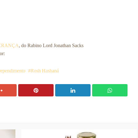
PERANÇA
, do Rabino Lord Jonathan Sacks
or:
rependimento
Rosh Hashaná