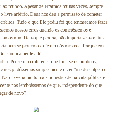
deu ao mundo. Apesar de errarmos muitas vezes, sempre
 livre arbítrio, Deus nos deu a permissão de cometer
erfeitos. Tudo o que Ele pediu foi que tentássemos fazer
ssemos nossos erros quando os cometêssemos e
tamos num Deus que perdoa, não importa se as outras
orta nem se perdemos a fé em nós mesmos. Porque em
eus nunca perde a fé.
ltar. Pensem na diferença que faria se os políticos,
e nós pudéssemos simplesmente dizer “me desculpe, eu
s. Não haveria muito mais honestidade na vida pública e
lmente nos lembrássemos de que, independente do que
eçar de novo?