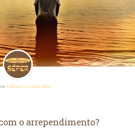
 por
Editora e Livraria Sêfer
 com o arrependimento?