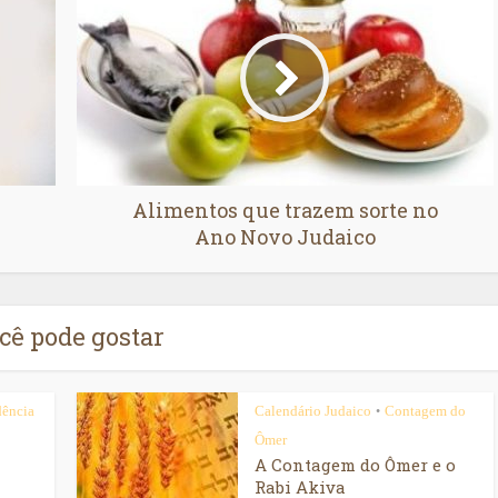
Alimentos que trazem sorte no
Ano Novo Judaico
cê pode gostar
dência
Calendário Judaico
Contagem do
•
Ômer
A Contagem do Ômer e o
Rabi Akiva