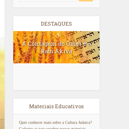
DESTAQUES
A Contagem do Ômer e o
Rabi Akiva
Ler A
Materiais Educativos
Quer conhecer mais sobre a Cultura Judaica?
Cadastre-se para receber nossos materiais