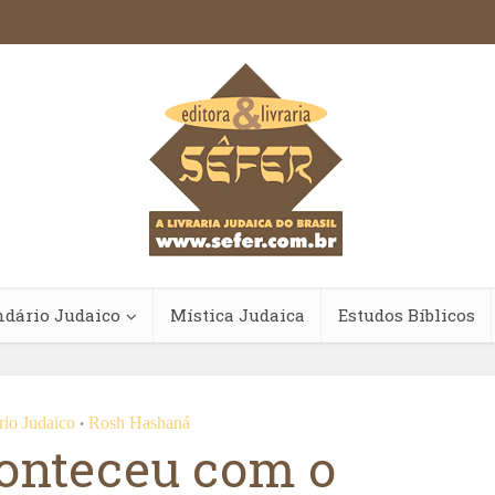
ndário Judaico
Mística Judaica
Estudos Bíblicos
rio Judaico
Rosh Hashaná
•
conteceu com o