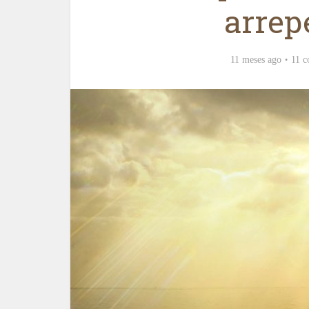
arrep
11 meses ago
11 c
O simbo
Visão geral da Hagadá