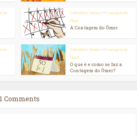
m do
Calendário Judaico
Contagem do
•
Ômer
A Contagem do Ômer
m do
Calendário Judaico
Contagem do
•
Ômer
O que é e como se faz a
Contagem do Ômer?
11 Comments