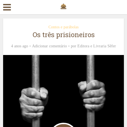
Contos e parábolas
Os três prisioneiros
4 anos ago
Adicionar comentário
por
Editora e Livraria Sêfer