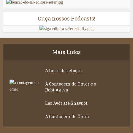
Ouça nossos Podcasts!
Mais Lidos
A torre do relógio
A Contagem do Ômer e o
Rabi Akiva
Ler Avót até Shavuót
A Contagem do Ômer