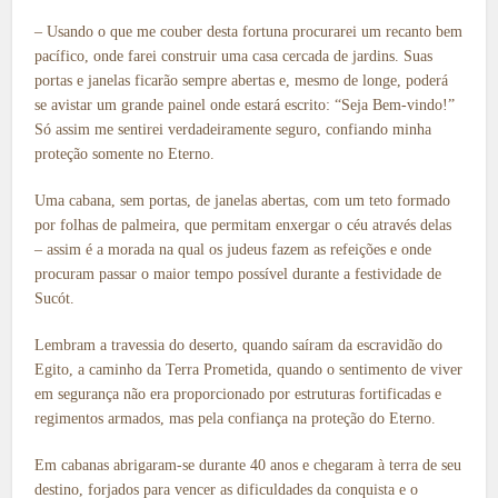
– Usando o que me couber desta fortuna procurarei um recanto bem
pacífico, onde farei construir uma casa cercada de jardins. Suas
portas e janelas ficarão sempre abertas e, mesmo de longe, poderá
se avistar um grande painel onde estará escrito: “Seja Bem-vindo!”
Só assim me sentirei verdadeiramente seguro, confiando minha
proteção somente no Eterno.
Uma cabana, sem portas, de janelas abertas, com um teto formado
por folhas de palmeira, que permitam enxergar o céu através delas
– assim é a morada na qual os judeus fazem as refeições e onde
procuram passar o maior tempo possível durante a festividade de
Sucót.
Lembram a travessia do deserto, quando saíram da escravidão do
Egito, a caminho da Terra Prometida, quando o sentimento de viver
em segurança não era proporcionado por estruturas fortificadas e
regimentos armados, mas pela confiança na proteção do Eterno.
Em cabanas abrigaram-se durante 40 anos e chegaram à terra de seu
destino, forjados para vencer as dificuldades da conquista e o