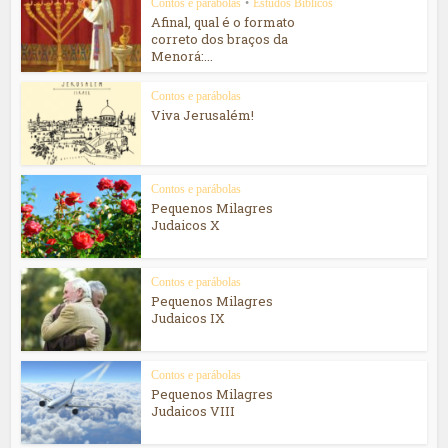
Contos e parábolas
•
Estudos Bíblicos
Afinal, qual é o formato
correto dos braços da
Menorá:...
Contos e parábolas
Viva Jerusalém!
Contos e parábolas
Pequenos Milagres
Judaicos X
Contos e parábolas
Pequenos Milagres
Judaicos IX
Contos e parábolas
Pequenos Milagres
Judaicos VIII