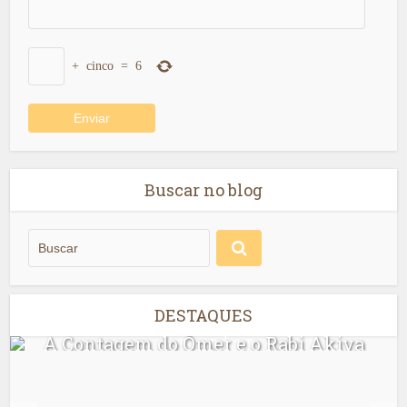
+
cinco
=
6
Buscar no blog
DESTAQUES
A Contagem do Ômer e o Rabi Akiva