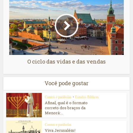
O ciclo das vidas e das vendas
Você pode gostar
Contos e parábolas
•
Estudos Bíblicos
Afinal, qual é o formato
correto dos braços da
Menorá:...
Contos e parábolas
Viva Jerusalém!