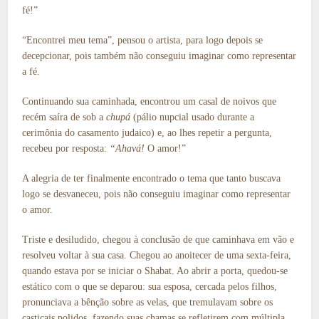
fé!”
“Encontrei meu tema”, pensou o artista, para logo depois se
decepcionar, pois também não conseguiu imaginar como representar
a fé.
Continuando sua caminhada, encontrou um casal de noivos que
recém saíra de sob a
chupá
(pálio nupcial usado durante a
cerimônia do casamento judaico) e, ao lhes repetir a pergunta,
recebeu por resposta:
“Ahavá!
O amor!”
A alegria de ter finalmente encontrado o tema que tanto buscava
logo se desvaneceu, pois não conseguiu imaginar como representar
o amor.
Triste e desiludido, chegou à conclusão de que caminhava em vão e
resolveu voltar à sua casa. Chegou ao anoitecer de uma sexta-feira,
quando estava por se iniciar o Shabat. Ao abrir a porta, quedou-se
estático com o que se deparou: sua esposa, cercada pelos filhos,
pronunciava a bênção sobre as velas, que tremulavam sobre os
castiçais polidos, fazendo suas chamas se refletirem com múltipla