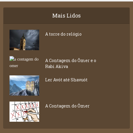
Mais Lidos
A torre do relógio
A Contagem do Ômer e o
Rabi Akiva
Ler Avót até Shavuót
A Contagem do Ômer