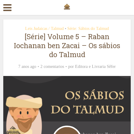
Leis Judaicas / Talmud
Série: Sábios do Talmud
•
[Série] Volume 5 – Raban
Iochanan ben Zacai – Os sábios
do Talmud
7 anos ago
2 comentarios
por
Editora e Livraria Sêfer