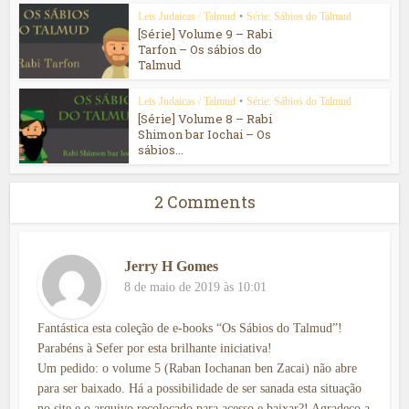
Leis Judaicas / Talmud
•
Série: Sábios do Talmud
[Série] Volume 9 – Rabi
Tarfon – Os sábios do
Talmud
Leis Judaicas / Talmud
•
Série: Sábios do Talmud
[Série] Volume 8 – Rabi
Shimon bar Iochai – Os
sábios...
2 Comments
Jerry H Gomes
8 de maio de 2019 às 10:01
Fantástica esta coleção de e-books “Os Sábios do Talmud”!
Parabéns à Sefer por esta brilhante iniciativa!
Um pedido: o volume 5 (Raban Iochanan ben Zacai) não abre
para ser baixado. Há a possibilidade de ser sanada esta situação
no site e o arquivo recolocado para acesso e baixar?! Agradeço a