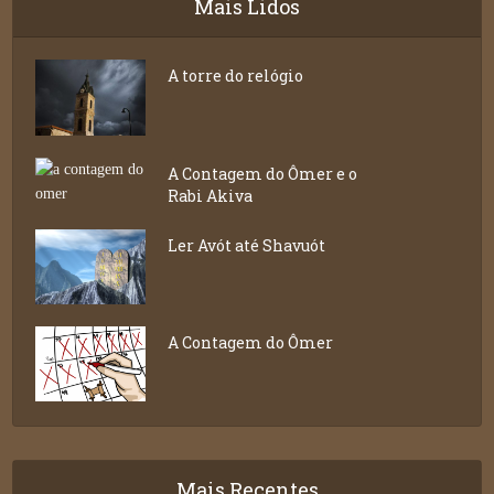
Mais Lidos
A torre do relógio
A Contagem do Ômer e o
Rabi Akiva
Ler Avót até Shavuót
A Contagem do Ômer
Mais Recentes