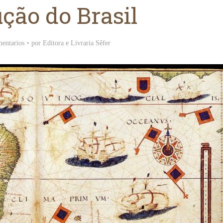
ção do Brasil
mentarios
por
Editora e Livraria Sêfer
lismo do Chamêts
e da Matsá
A torre do relógio