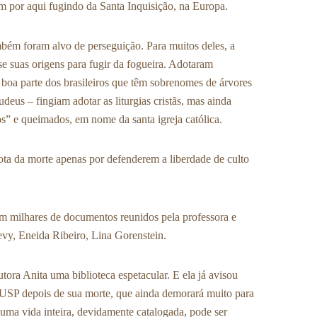
 por aqui fugindo da Santa Inquisição, na Europa.
ambém foram alvo de perseguição. Para muitos deles, a
se suas origens para fugir da fogueira. Adotaram
e boa parte dos brasileiros que têm sobrenomes de árvores
deus – fingiam adotar as liturgias cristãs, mas ainda
os” e queimados, em nome da santa igreja católica.
ota da morte apenas por defenderem a liberdade de culto
em milhares de documentos reunidos pela professora e
evy, Eneida Ribeiro, Lina Gorenstein.
ora Anita uma biblioteca espetacular. E ela já avisou
a USP depois de sua morte, que ainda demorará muito para
 uma vida inteira, devidamente catalogada, pode ser