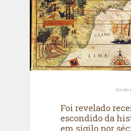
Escrito
Foi revelado rec
escondido da his
em sigilo por séc