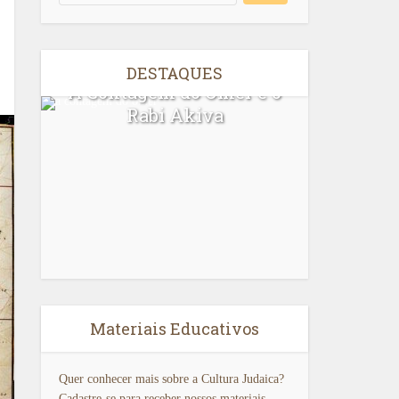
DESTAQUES
A Contagem do Ômer e o
Ler A
Rabi Akiva
Materiais Educativos
Quer conhecer mais sobre a Cultura Judaica?
Cadastre-se para receber nossos materiais