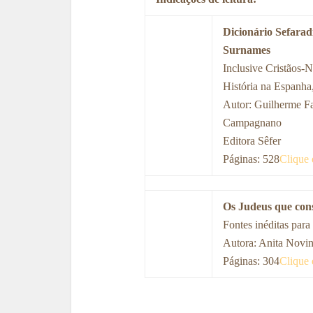
Dicionário Sefarad
Surnames
Inclusive Cristãos-N
História na Espanha,
Autor: Guilherme F
Campagnano
Editora Sêfer
Páginas: 528
Clique 
Os Judeus que cons
Fontes inéditas para
Autora: Anita Novi
Páginas: 304
Clique 