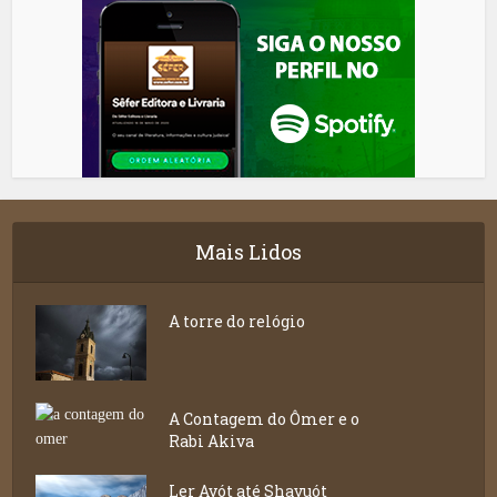
Mais Lidos
A torre do relógio
A Contagem do Ômer e o
Rabi Akiva
Ler Avót até Shavuót