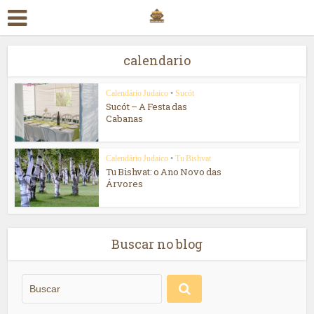
calendario
Calendário Judaico
•
Sucót
Sucót – A Festa das
Cabanas
Calendário Judaico
•
Tu Bishvat
Tu Bishvat: o Ano Novo das
Árvores
Buscar no blog