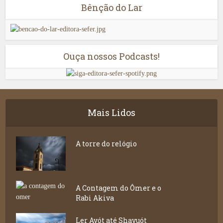
Bênção do Lar
Ouça nossos Podcasts!
Mais Lidos
A torre do relógio
A Contagem do Ômer e o
Rabi Akiva
Ler Avót até Shavuót