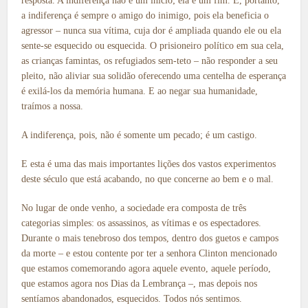
resposta. A indiferença não é um início; ela é um fim. E, portanto,
a indiferença é sempre o amigo do inimigo, pois ela beneficia o
agressor – nunca sua vítima, cuja dor é ampliada quando ele ou ela
sente-se esquecido ou esquecida. O prisioneiro político em sua cela,
as crianças famintas, os refugiados sem-teto – não responder a seu
pleito, não aliviar sua solidão oferecendo uma centelha de esperança
é exilá-los da memória humana. E ao negar sua humanidade,
traímos a nossa.
A indiferença, pois, não é somente um pecado; é um castigo.
E esta é uma das mais importantes lições dos vastos experimentos
deste século que está acabando, no que concerne ao bem e o mal.
No lugar de onde venho, a sociedade era composta de três
categorias simples: os assassinos, as vítimas e os espectadores.
Durante o mais tenebroso dos tempos, dentro dos guetos e campos
da morte – e estou contente por ter a senhora Clinton mencionado
que estamos comemorando agora aquele evento, aquele período,
que estamos agora nos Dias da Lembrança –, mas depois nos
sentíamos abandonados, esquecidos. Todos nós sentimos.