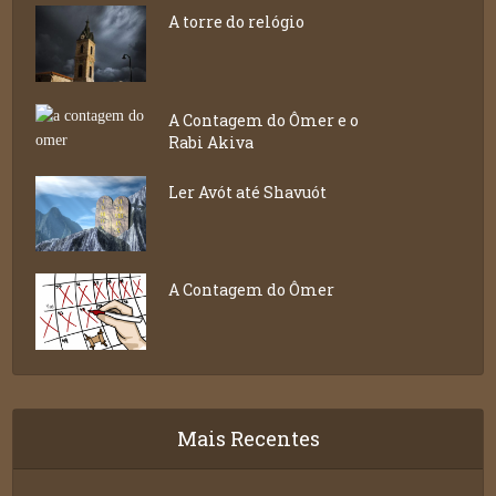
A torre do relógio
A Contagem do Ômer e o
Rabi Akiva
Ler Avót até Shavuót
A Contagem do Ômer
Mais Recentes