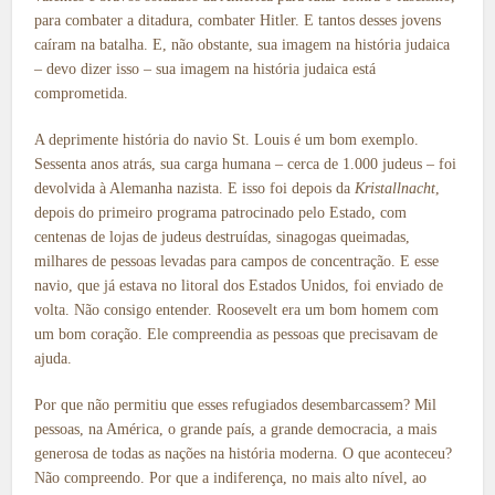
para combater a ditadura, combater Hitler. E tantos desses jovens
caíram na batalha. E, não obstante, sua imagem na história judaica
– devo dizer isso – sua imagem na história judaica está
comprometida.
A deprimente história do navio St. Louis é um bom exemplo.
Sessenta anos atrás, sua carga humana – cerca de 1.000 judeus – foi
devolvida à Alemanha nazista. E isso foi depois da
Kristallnacht
,
depois do primeiro programa patrocinado pelo Estado, com
centenas de lojas de judeus destruídas, sinagogas queimadas,
milhares de pessoas levadas para campos de concentração. E esse
navio, que já estava no litoral dos Estados Unidos, foi enviado de
volta. Não consigo entender. Roosevelt era um bom homem com
um bom coração. Ele compreendia as pessoas que precisavam de
ajuda.
Por que não permitiu que esses refugiados desembarcassem? Mil
pessoas, na América, o grande país, a grande democracia, a mais
generosa de todas as nações na história moderna. O que aconteceu?
Não compreendo. Por que a indiferença, no mais alto nível, ao