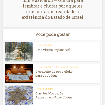
Iom Hazicarón – Um dia para
lembrar e chorar por aqueles
que tornaram realidade a
existência do Estado de Israel
Você pode gostar
História Judaica
Uma vitória impossível
História Judaica
•
Pensamento Judaico
O conceito de povo eleito
para os Judeus
História Judaica
Cristãos Novos: Os
Anussim e o Povo Judeu