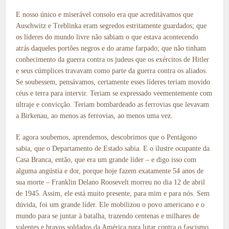
E nosso único e miserável consolo era que acreditávamos que
Auschwitz e Treblinka eram segredos estritamente guardados; que
os líderes do mundo livre não sabiam o que estava acontecendo
atrás daqueles portões negros e do arame farpado; que não tinham
conhecimento da guerra contra os judeus que os exércitos de Hitler
e seus cúmplices travavam como parte da guerra contra os aliados.
Se soubessem, pensávamos, certamente esses líderes teriam movido
céus e terra para intervir. Teriam se expressado veementemente com
ultraje e convicção. Teriam bombardeado as ferrovias que levavam
a Birkenau, ao menos as ferrovias, ao menos uma vez.
E agora soubemos, aprendemos, descobrimos que o Pentágono
sabia, que o Departamento de Estado sabia. E o ilustre ocupante da
Casa Branca, então, que era um grande líder – e digo isso com
alguma angústia e dor, porque hoje fazem exatamente 54 anos de
sua morte – Franklin Delano Roosevelt morreu no dia 12 de abril
de 1945. Assim, ele está muito presente, para mim e para nós. Sem
dúvida, foi um grande líder. Ele mobilizou o povo americano e o
mundo para se juntar à batalha, trazendo centenas e milhares de
valentes e bravos soldados da América para lutar contra o fascismo,