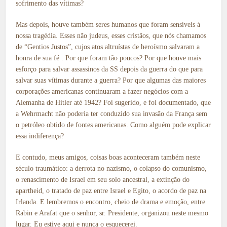
sofrimento das vítimas?
Mas depois, houve também seres humanos que foram sensíveis à
nossa tragédia. Esses não judeus, esses cristãos, que nós chamamos
de “Gentios Justos”, cujos atos altruístas de heroísmo salvaram a
honra de sua fé . Por que foram tão poucos? Por que houve mais
esforço para salvar assassinos da SS depois da guerra do que para
salvar suas vítimas durante a guerra? Por que algumas das maiores
corporações americanas continuaram a fazer negócios com a
Alemanha de Hitler até 1942? Foi sugerido, e foi documentado, que
a Wehrmacht não poderia ter conduzido sua invasão da França sem
o petróleo obtido de fontes americanas. Como alguém pode explicar
essa indiferença?
E contudo, meus amigos, coisas boas aconteceram também neste
século traumático: a derrota no nazismo, o colapso do comunismo,
o renascimento de Israel em seu solo ancestral, a extinção do
apartheid, o tratado de paz entre Israel e Egito, o acordo de paz na
Irlanda. E lembremos o encontro, cheio de drama e emoção, entre
Rabin e Arafat que o senhor, sr. Presidente, organizou neste mesmo
lugar. Eu estive aqui e nunca o esquecerei.