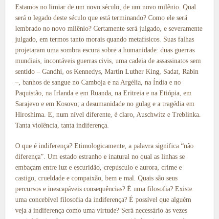
Estamos no limiar de um novo século, de um novo milênio. Qual
será o legado deste século que está terminando? Como ele será
lembrado no novo milênio? Certamente será julgado, e severamente
julgado, em termos tanto morais quando metafísicos. Suas falhas
projetaram uma sombra escura sobre a humanidade: duas guerras
mundiais, incontáveis guerras civis, uma cadeia de assassinatos sem
sentido – Gandhi, os Kennedys, Martin Luther King, Sadat, Rabin
–, banhos de sangue no Camboja e na Argélia, na Índia e no
Paquistão, na Irlanda e em Ruanda, na Eritreia e na Etiópia, em
Sarajevo e em Kosovo; a desumanidade no gulag e a tragédia em
Hiroshima. E, num nível diferente, é claro, Auschwitz e Treblinka.
Tanta violência, tanta indiferença.
O que é indiferença? Etimologicamente, a palavra significa “não
diferença”. Um estado estranho e inatural no qual as linhas se
embaçam entre luz e escuridão, crepúsculo e aurora, crime e
castigo, crueldade e compaixão, bem e mal. Quais são seus
percursos e inescapáveis consequências? É uma filosofia? Existe
uma concebível filosofia da indiferença? É possível que alguém
veja a indiferença como uma virtude? Será necessário às vezes