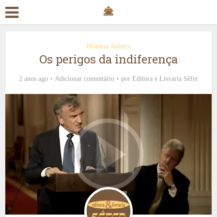
História Judaica
Os perigos da indiferença
2 anos ago
Adicionar comentário
por
Editora e Livraria Sêfer