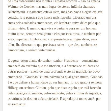
de uma cidadezinha nos montes Cárpatos acordou – não na amada
Weimar de Goethe, mas num lugar de eterna infâmia chamado
Buchenwald. Finalmente estava livre, mas não havia alegria em seu
coração. Ele pensava que nunca mais haveria. Liberado um dia
antes pelos soldados americanos, ele lembra a raiva deles pelo que
tinham visto. E mesmo que viva o bastante para ser um homem
muito idoso, sempre será grato a eles por essa raiva, e também por
sua compaixão. Embora não compreendesse a língua deles, seus
olhos lhe disseram o que precisava saber – que eles, também, se
lembrariam, e seriam testemunhas.
E agora, estou diante do senhor, senhor Presidente – comandante
em chefe do exército que me libertou, e a dezenas de milhares de
outras pessoas – cheio de uma profunda e eterna gratidão ao povo
americano. “Gratidão” é uma palavra da qual gosto muito. Gratidão
é o que define a humanidade do ser humano. E sou grato à senhora,
Hillary, ou senhora Clinton, pelo que disse e pelo que está fazendo
pelas crianças no mundo, pelos sem-teto, pelas vítimas da injustiça,
as vítimas do destino e da sociedade. E agradeço a todos vocês por
estarem aqui.