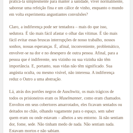
praticá-la simplesmente para manter a sanidade, viver normalmente,
saborear uma refeição fina e um cálice de vinho, enquanto o mundo
em volta experimenta angustiantes convulsões?
Claro, a indiferença pode ser tentadora – mais do que isso,
sedutora. É tão mais fácil afastar o olhar das vítimas. É tão mais
fácil evitar essas bruscas interrupções de nosso trabalho, nossos
sonhos, nossas esperanças. É, afinal, inconveniente, problemático,
envolver-se na dor e no desespero de outra pessoa. Afinal, para a
pessoa que é indiferente, seu vizinho ou sua vizinha não têm
importância. E, portanto, suas vidas não têm significado. Sua
angústia oculta, ou mesmo visível, não interessa. A indiferença
reduz o Outro a uma abstração.
Lá, atrás dos portões negros de Auschwitz, os mais trágicos de
todos os prisioneiros eram os
Muselmanner
, como eram chamados.
Envoltos em seus cobertores amarrotados, eles ficavam sentados ou
deitados no chão, olhando vagamente para o espaço, sem saber
quem eram ou onde estavam – alheios a seu entorno. Já não sentiam
dor, fome, sede. Não tinham medo de nada. Não sentiam nada.
Estavam mortos e não sabiam.