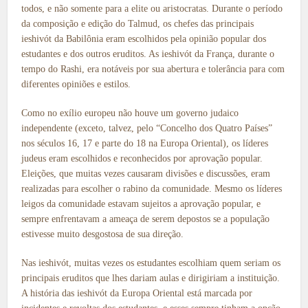
todos, e não somente para a elite ou aristocratas. Durante o período
da composição e edição do Talmud, os chefes das principais
ieshivót da Babilônia eram escolhidos pela opinião popular dos
estudantes e dos outros eruditos. As ieshivót da França, durante o
tempo do Rashi, era notáveis por sua abertura e tolerância para com
diferentes opiniões e estilos.
Como no exílio europeu não houve um governo judaico
independente (exceto, talvez, pelo “Concelho dos Quatro Países”
nos séculos 16, 17 e parte do 18 na Europa Oriental), os líderes
judeus eram escolhidos e reconhecidos por aprovação popular.
Eleições, que muitas vezes causaram divisões e discussões, eram
realizadas para escolher o rabino da comunidade. Mesmo os líderes
leigos da comunidade estavam sujeitos a aprovação popular, e
sempre enfrentavam a ameaça de serem depostos se a população
estivesse muito desgostosa de sua direção.
Nas ieshivót, muitas vezes os estudantes escolhiam quem seriam os
principais eruditos que lhes dariam aulas e dirigiriam a instituição.
A história das ieshivót da Europa Oriental está marcada por