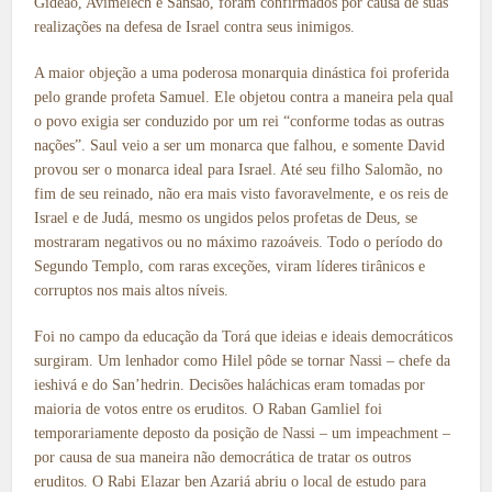
Gideão, Avimelech e Sansão, foram confirmados por causa de suas
realizações na defesa de Israel contra seus inimigos.
A maior objeção a uma poderosa monarquia dinástica foi proferida
pelo grande profeta Samuel. Ele objetou contra a maneira pela qual
o povo exigia ser conduzido por um rei “conforme todas as outras
nações”. Saul veio a ser um monarca que falhou, e somente David
provou ser o monarca ideal para Israel. Até seu filho Salomão, no
fim de seu reinado, não era mais visto favoravelmente, e os reis de
Israel e de Judá, mesmo os ungidos pelos profetas de Deus, se
mostraram negativos ou no máximo razoáveis. Todo o período do
Segundo Templo, com raras exceções, viram líderes tirânicos e
corruptos nos mais altos níveis.
Foi no campo da educação da Torá que ideias e ideais democráticos
surgiram. Um lenhador como Hilel pôde se tornar Nassi – chefe da
ieshivá e do San’hedrin. Decisões haláchicas eram tomadas por
maioria de votos entre os eruditos. O Raban Gamliel foi
temporariamente deposto da posição de Nassi – um impeachment –
por causa de sua maneira não democrática de tratar os outros
eruditos. O Rabi Elazar ben Azariá abriu o local de estudo para