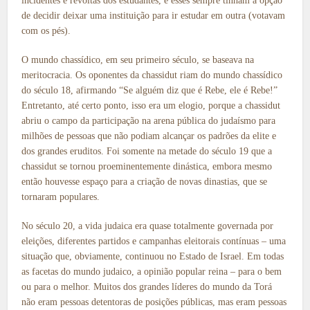
incidentes e revoltas dos estudantes, e esses sempre tinham a opção
de decidir deixar uma instituição para ir estudar em outra (votavam
com os pés).
O mundo chassídico, em seu primeiro século, se baseava na
meritocracia. Os oponentes da chassidut riam do mundo chassídico
do século 18, afirmando “Se alguém diz que é Rebe, ele é Rebe!”
Entretanto, até certo ponto, isso era um elogio, porque a chassidut
abriu o campo da participação na arena pública do judaísmo para
milhões de pessoas que não podiam alcançar os padrões da elite e
dos grandes eruditos. Foi somente na metade do século 19 que a
chassidut se tornou proeminentemente dinástica, embora mesmo
então houvesse espaço para a criação de novas dinastias, que se
tornaram populares.
No século 20, a vida judaica era quase totalmente governada por
eleições, diferentes partidos e campanhas eleitorais contínuas – uma
situação que, obviamente, continuou no Estado de Israel. Em todas
as facetas do mundo judaico, a opinião popular reina – para o bem
ou para o melhor. Muitos dos grandes líderes do mundo da Torá
não eram pessoas detentoras de posições públicas, mas eram pessoas