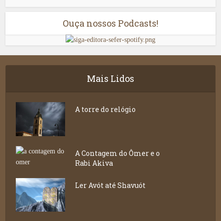
Ouça nossos Podcasts!
Mais Lidos
A torre do relógio
A Contagem do Ômer e o
Rabi Akiva
Ler Avót até Shavuót