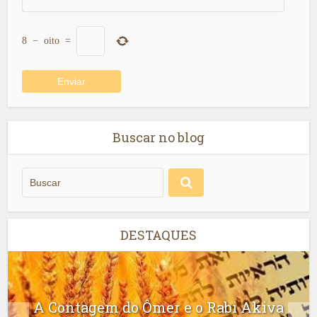
8
−
oito
=
Buscar no blog
DESTAQUES
A Contagem do Ômer e o Rabi Akiva