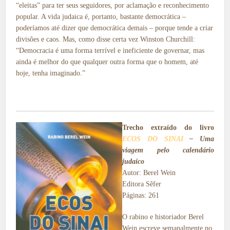
“eleitas” para ter seus seguidores, por aclamação e reconhecimento
popular. A vida judaica é, portanto, bastante democrática –
poderíamos até dizer que democrática demais – porque tende a criar
divisões e caos. Mas, como disse certa vez Winston Churchill:
“Democracia é uma forma terrível e ineficiente de governar, mas
ainda é melhor do que qualquer outra forma que o homem, até
hoje, tenha imaginado.”
Trecho extraído do livro
ECOS DO SINAI
– Uma
viagem pelo calendário
judaico
Autor: Berel Wein
Editora Sêfer
Páginas: 261
O rabino e historiador Berel
Wein escreve semanalmente no